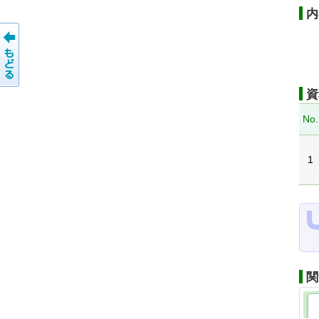
内
資
No.
1
関