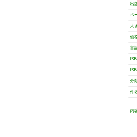
出
ペ
大
価
言
IS
IS
分
件
内