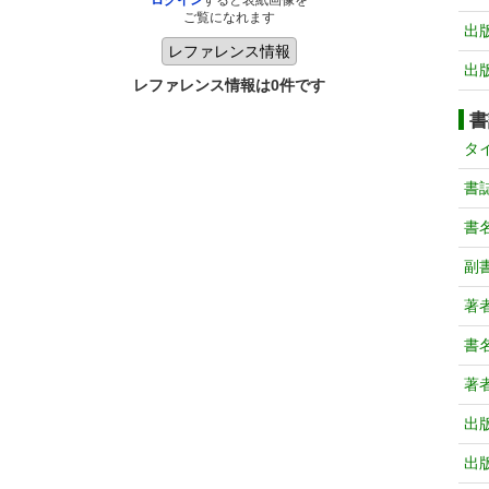
ログイン
すると表紙画像を
ご覧になれます
出
出
レファレンス情報は0件です
書
タ
書
書
副
著
書
著
出
出