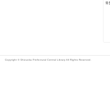
常
Copyright © Shizuoka Prefectural Central Library All Rights Reserved.