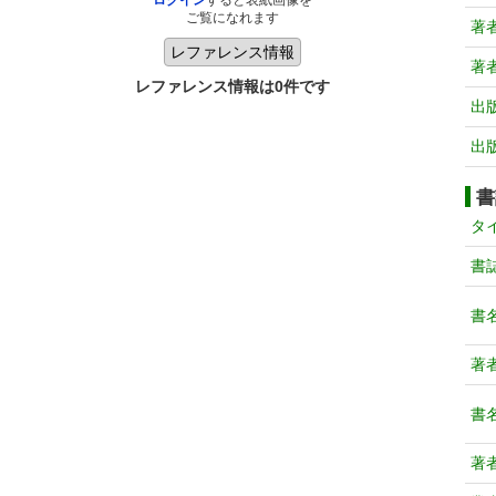
ログイン
すると表紙画像を
ご覧になれます
著
著
レファレンス情報は0件です
出
出
書
タ
書
書
著
書
著