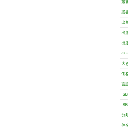
叢
叢
出
出
出
ペ
大
価
言
IS
IS
分
件