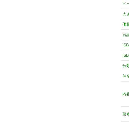
ペ
大
価
言
IS
IS
分
件
内
著