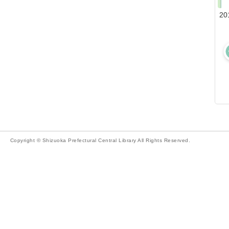
20
Copyright © Shizuoka Prefectural Central Library All Rights Reserved.