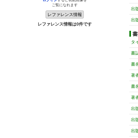
ログイン
すると表紙画像を
ご覧になれます
出
出
レファレンス情報は0件です
書
タ
書
書
著
書
著
出
出
出