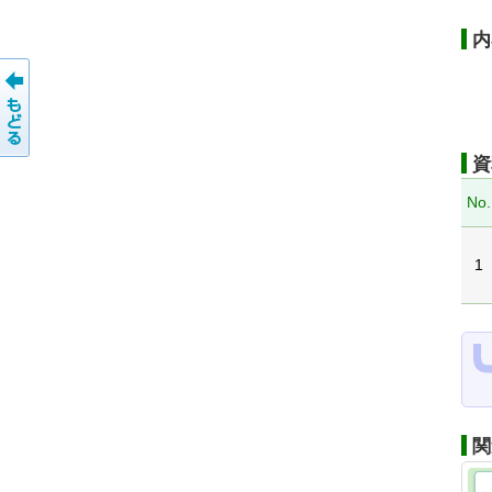
内
資
No.
1
関