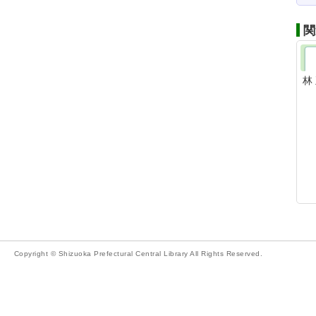
関
林
Copyright © Shizuoka Prefectural Central Library All Rights Reserved.