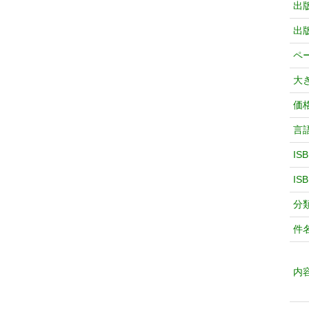
出
出
ペ
大
価
言
IS
IS
分
件
内