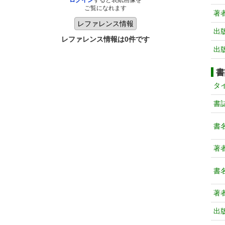
ログイン
すると表紙画像を
ご覧になれます
著
出
レファレンス情報は0件です
出
書
タ
書
書
著
書
著
出