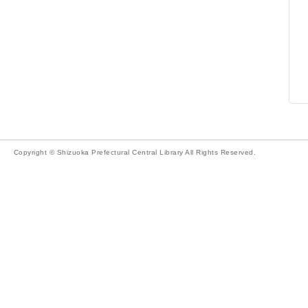
Copyright © Shizuoka Prefectural Central Library All Rights Reserved.