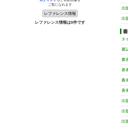
ログイン
すると表紙画像を
ご覧になれます
出
出
レファレンス情報は0件です
書
タ
書
書
著
書
著
出
出
出