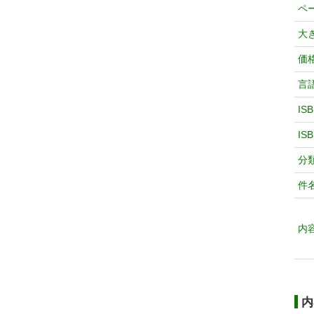
ペ
大
価
言
IS
IS
分
件
内
内