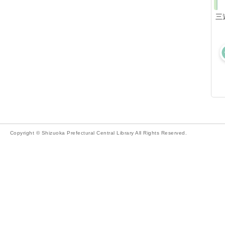
三
Copyright © Shizuoka Prefectural Central Library All Rights Reserved.