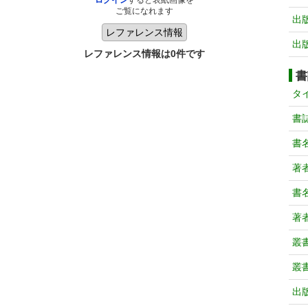
ログイン
すると表紙画像を
ご覧になれます
出
出
レファレンス情報は0件です
書
タ
書
書
著
書
著
叢
叢
出