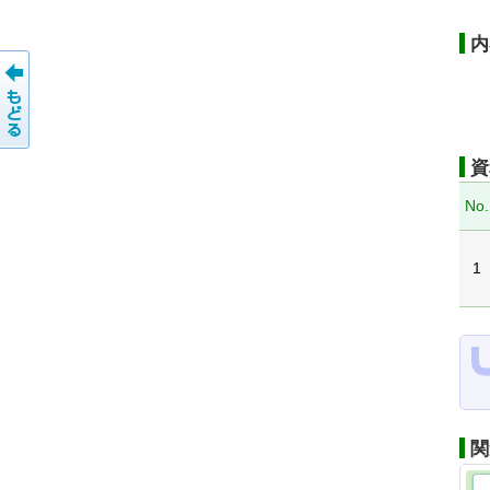
内
資
No.
1
関