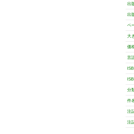
出
出
ペ
大
価
言
IS
IS
分
件
注
注