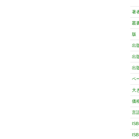
著
叢
版
出
出
出
ペ
大
価
言
IS
IS