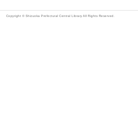
Copyright © Shizuoka Prefectural Central Library All Rights Reserved.