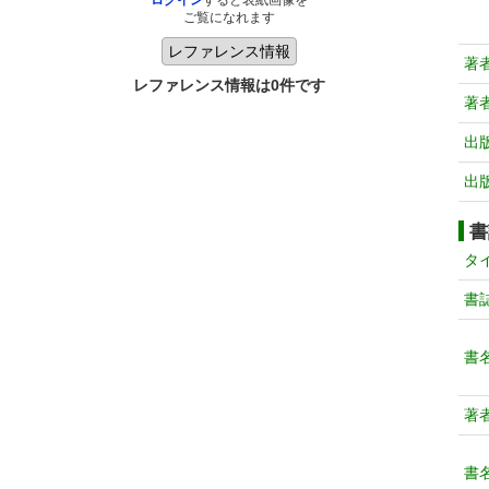
ログイン
すると表紙画像を
ご覧になれます
著
レファレンス情報は0件です
著
出
出
書
タ
書
書
著
書