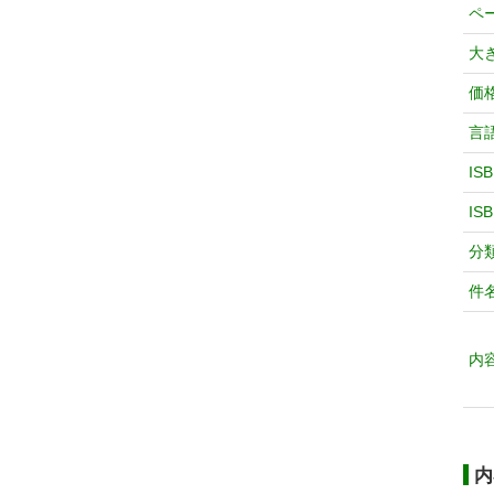
ペ
大
価
言
IS
IS
分
件
内
内