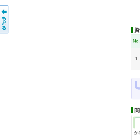
資
No.
1
関
か