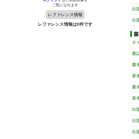
ログイン
すると表紙画像を
ご覧になれます
出
出
レファレンス情報は0件です
書
タ
書
書
著
書
著
出
出
出