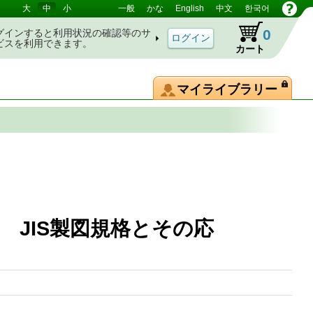
大
中
小
一般
かな
English
中文
한국어
0
グインすると利用状況の確認等のサ
ビスを利用できます。
カート
マイライブラリー
JIS製図規格とその応