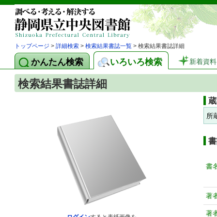
トップページ
>
詳細検索
>
検索結果書誌一覧
> 検索結果書誌詳細
かんたん検索
いろいろ検索
新着資料
検索結果書誌詳細
蔵
所
書
書
著
著