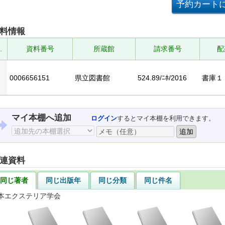
料情報
.
資料番号
所蔵館
請求番号
配
0006656151
県立図書館
524.89/ﾆﾎ/2016
書庫１
マイ本棚へ追加
ログイン
するとマイ本棚を利用できます。
連資料
同じ著者
同じ出版年
同じ分類
同じ件名
本エクステリア学会