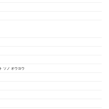
用
ク ト ソノ オウヨウ