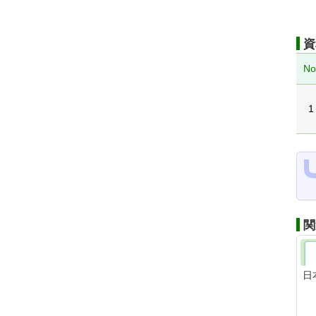
資
No
1
関
日