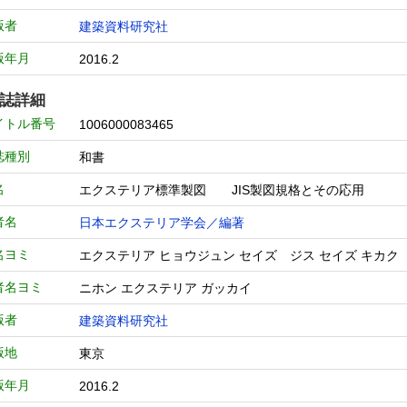
版者
建築資料研究社
版年月
2016.2
誌詳細
イトル番号
1006000083465
誌種別
和書
名
エクステリア標準製図 JIS製図規格とその応
者名
日本エクステリア学会／編著
名ヨミ
エクステリア ヒョウジュン セイズ ジス セイズ キカ
者名ヨミ
ニホン エクステリア ガッカイ
版者
建築資料研究社
版地
東京
版年月
2016.2