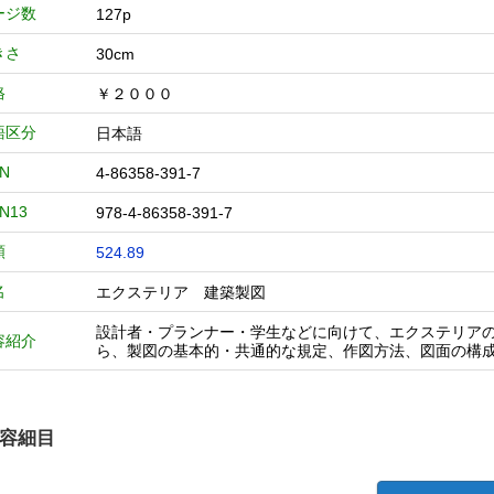
ージ数
127p
きさ
30cm
格
￥２０００
語区分
日本語
BN
4-86358-391-7
BN13
978-4-86358-391-7
類
524.89
名
エクステリア 建築製図
設計者・プランナー・学生などに向けて、エクステリアの
容紹介
ら、製図の基本的・共通的な規定、作図方法、図面の構
容細目