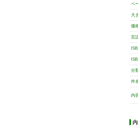
ペ
大
価
言
IS
IS
分
件
内
内