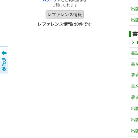
ログイン
すると表紙画像を
ご覧になれます
出
出
レファレンス情報は0件です
書
タ
書
書
著
書
著
出
出
出