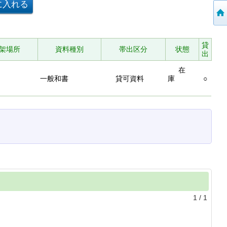
貸
架場所
資料種別
帯出区分
状態
出
在
一般和書
貸可資料
庫
○
1
/
1