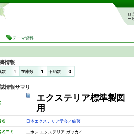
静岡県立図書館 蔵書検索・予約システム
ロ
ー
テーマ資料
書情報
1
1
0
蔵数
在庫数
予約数
誌情報サマリ
エクステリア標準製図 
名
用
者名
日本エクステリア学会／編著
者名ヨミ
ニホン エクステリア ガッカイ