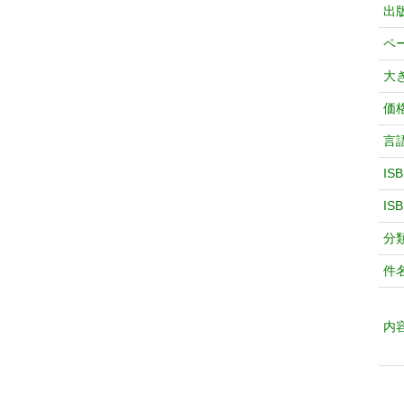
出
ペ
大
価
言
IS
IS
分
件
内