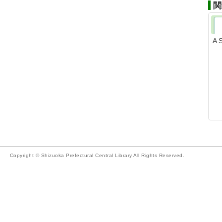
関
A 
Copyright © Shizuoka Prefectural Central Library All Rights Reserved.