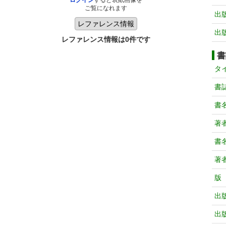
ログイン
すると表紙画像を
ご覧になれます
出
出
レファレンス情報は0件です
書
タ
書
書
著
書
著
版
出
出