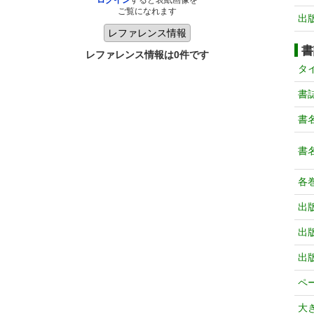
ログイン
すると表紙画像を
ご覧になれます
出
書
レファレンス情報は0件です
タ
書
書
書
各
出
出
出
ペ
大