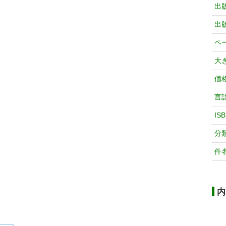
出
出
ペ
大
価
言
IS
分
件
内