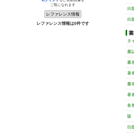
ログイン
すると表紙画像を
ご覧になれます
出
出
レファレンス情報は0件です
書
タ
書
書
著
書
著
各
版
出