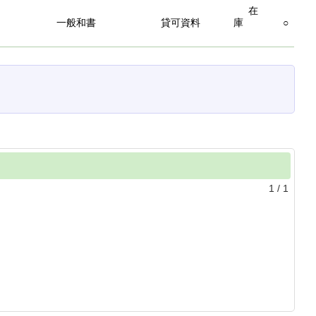
在
一般和書
貸可資料
庫
○
1
/
1