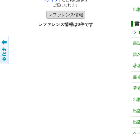
ログイン
すると表紙画像を
ご覧になれます
出
書
レファレンス情報は0件です
タ
書
書
著
書
著
出
出
出
ペ