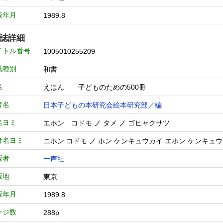
版年月
1989.8
誌詳細
イトル番号
1005010255209
誌種別
和書
名
えほん 子どものための500冊
者名
日本子どもの本研究会絵本研究部／編
名ヨミ
エホン コドモ ノ タメ ノ ゴヒャクサツ
者名ヨミ
ニホン コドモ ノ ホン ケンキュウカイ エホン ケンキュ
版者
一声社
版地
東京
版年月
1989.8
ージ数
288p