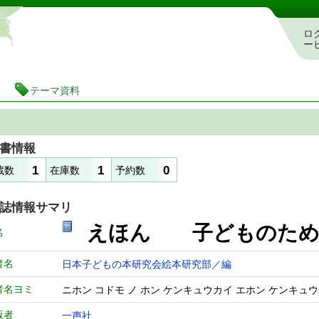
静岡県立図書館 蔵書検索・予約システム
ロ
ー
テーマ資料
書情報
1
1
0
蔵数
在庫数
予約数
誌情報サマリ
えほん 子どもの
名
者名
日本子どもの本研究会絵本研究部／編
者名ヨミ
ニホン コドモ ノ ホン ケンキュウカイ エホン ケンキュ
版者
一声社