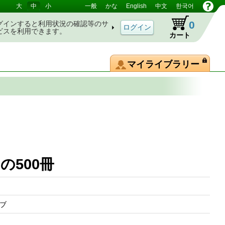
大
中
小
一般
かな
English
中文
한국어
0
グインすると利用状況の確認等のサ
ビスを利用できます。
カート
マイライブラリー
ための500冊
ウブ