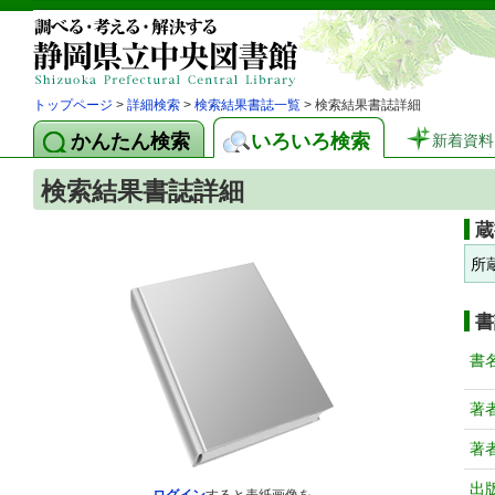
トップページ
>
詳細検索
>
検索結果書誌一覧
> 検索結果書誌詳細
かんたん検索
いろいろ検索
新着資料
検索結果書誌詳細
蔵
所
書
書
著
著
出