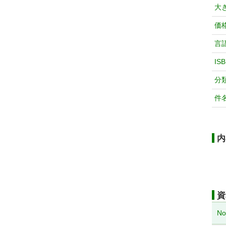
大
価
言
IS
分
件
内
資
No