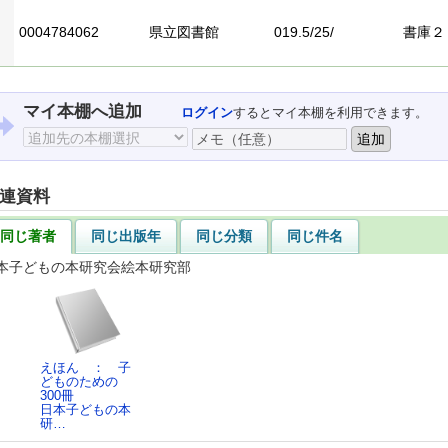
0004784062
県立図書館
019.5/25/
書庫２
マイ本棚へ追加
ログイン
するとマイ本棚を利用できます。
連資料
同じ著者
同じ出版年
同じ分類
同じ件名
本子どもの本研究会絵本研究部
えほん ： 子
どものための
300冊
日本子どもの本
研…