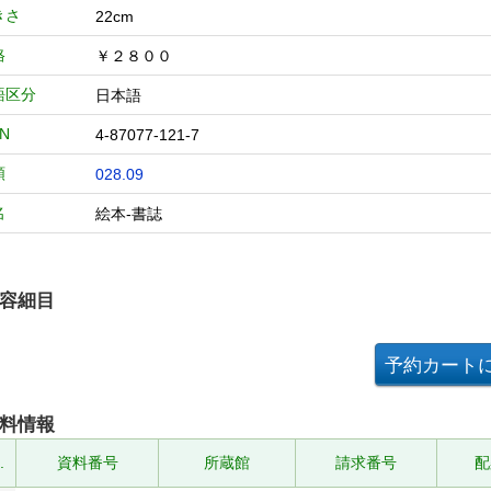
きさ
22cm
格
￥２８００
語区分
日本語
BN
4-87077-121-7
類
028.09
名
絵本-書誌
容細目
料情報
.
資料番号
所蔵館
請求番号
配