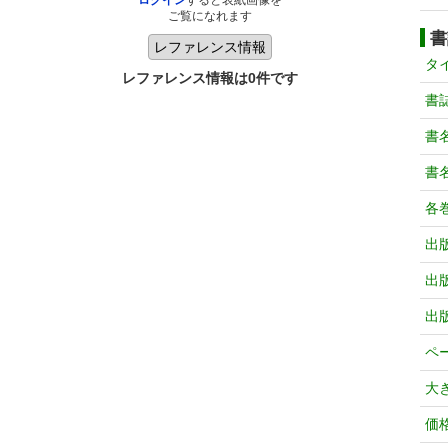
ログイン
すると表紙画像を
ご覧になれます
書
タ
レファレンス情報は0件です
書
書
書
各
出
出
出
ペ
大
価