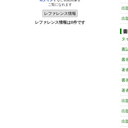
ログイン
すると表紙画像を
ご覧になれます
出
出
レファレンス情報は0件です
書
タ
書
書
著
書
著
出
出
出