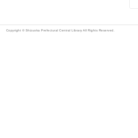
Copyright © Shizuoka Prefectural Central Library All Rights Reserved.