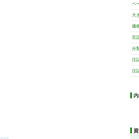
ペ
大
価
言
分
注
注
内
資