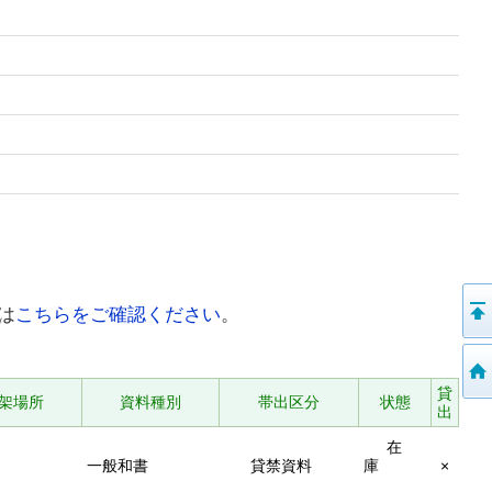
は
こちらをご確認ください
。
貸
架場所
資料種別
帯出区分
状態
出
在
一般和書
貸禁資料
庫
×