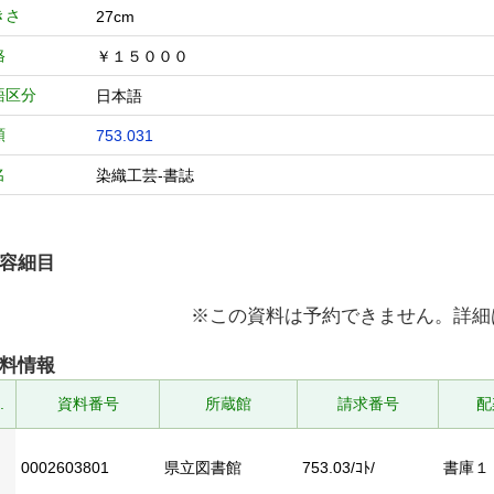
きさ
27cm
格
￥１５０００
語区分
日本語
類
753.031
名
染織工芸-書誌
容細目
※この資料は予約できません。詳細
料情報
.
資料番号
所蔵館
請求番号
配
0002603801
県立図書館
753.03/ｺﾄ/
書庫１