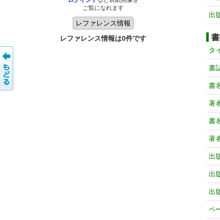
ログイン
すると表紙画像を
ご覧になれます
出
書
レファレンス情報は0件です
タ
書
書
著
書
著
出
出
出
ペ