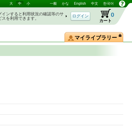
大
中
小
一般
かな
English
中文
한국어
0
グインすると利用状況の確認等のサ
ビスを利用できます。
カート
マイライブラリー
総覧