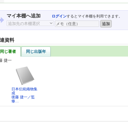
マイ本棚へ追加
ログイン
するとマイ本棚を利用できます。
連資料
同じ著者
同じ出版年
藤 捷一
日本伝統織物集
成
後藤 捷一／監
修…