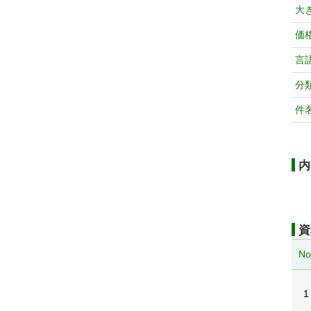
大
価
言
分
件
内
資
No
1