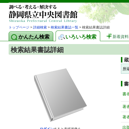
トップページ
>
詳細検索
>
検索結果書誌一覧
> 検索結果書誌詳細
かんたん検索
いろいろ検索
新着資料
検索結果書誌詳細
蔵
所
書
書
著
著
出