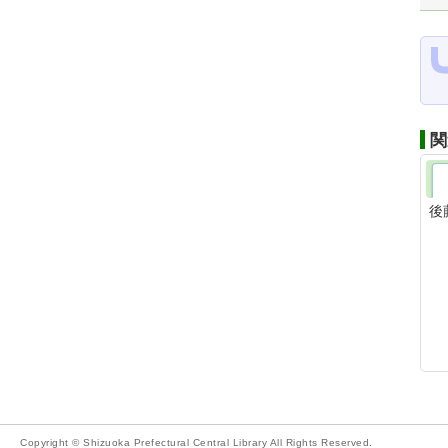
関
後
Copyright © Shizuoka Prefectural Central Library All Rights Reserved.