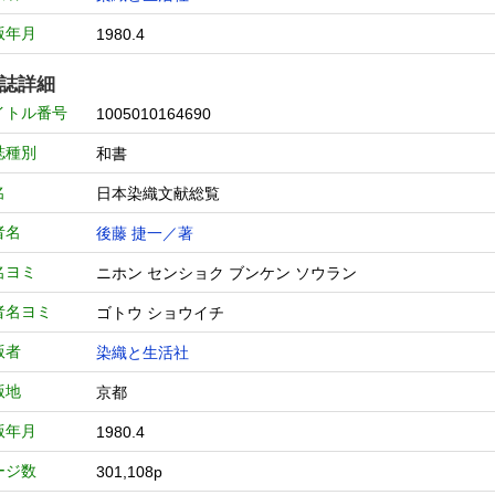
版年月
1980.4
誌詳細
イトル番号
1005010164690
誌種別
和書
名
日本染織文献総覧
者名
後藤 捷一／著
名ヨミ
ニホン センショク ブンケン ソウラン
者名ヨミ
ゴトウ ショウイチ
版者
染織と生活社
版地
京都
版年月
1980.4
ージ数
301,108p