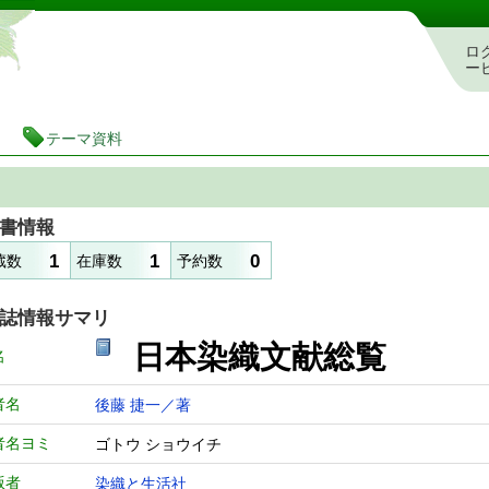
静岡県立図書館 蔵書検索・予約システム
ロ
ー
テーマ資料
書情報
1
1
0
蔵数
在庫数
予約数
誌情報サマリ
日本染織文献
名
者名
後藤 捷一／著
者名ヨミ
ゴトウ ショウイチ
版者
染織と生活社