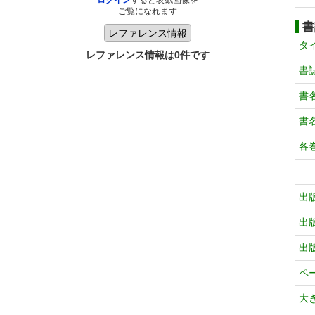
ログイン
すると表紙画像を
ご覧になれます
書
タ
レファレンス情報は0件です
書
書
書
各
出
出
出
ペ
大