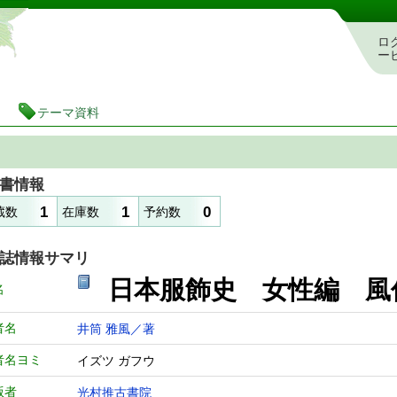
静岡県立図書館 蔵書検索・予約システム
ロ
ー
テーマ資料
書情報
1
1
0
蔵数
在庫数
予約数
誌情報サマリ
日本服飾史 女性編
名
者名
井筒 雅風／著
者名ヨミ
イズツ ガフウ
版者
光村推古書院