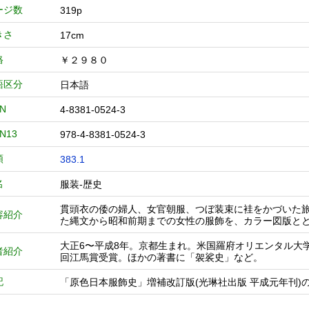
ージ数
319p
きさ
17cm
格
￥２９８０
語区分
日本語
BN
4-8381-0524-3
BN13
978-4-8381-0524-3
類
383.1
名
服装-歴史
貫頭衣の倭の婦人、女官朝服、つぼ装束に袿をかづいた
容紹介
た縄文から昭和前期までの女性の服飾を、カラー図版と
大正6〜平成8年。京都生まれ。米国羅府オリエンタル大
者紹介
回江馬賞受賞。ほかの著書に「袈裟史」など。
記
「原色日本服飾史」増補改訂版(光琳社出版 平成元年刊)