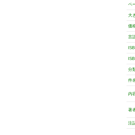
ペ
大
価
言
IS
IS
分
件
内
著
注