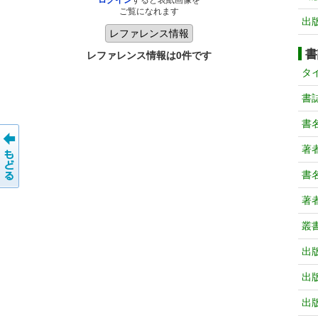
ログイン
すると表紙画像を
ご覧になれます
出
書
レファレンス情報は0件です
タ
書
書
著
書
著
叢
出
出
出