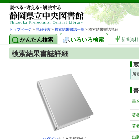
トップページ
>
詳細検索
>
検索結果書誌一覧
> 検索結果書誌詳細
かんたん検索
いろいろ検索
新着資料
検索結果書誌詳細
蔵
所
書
書
著
著
出