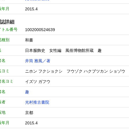
版年月
2015.4
誌詳細
イトル番号
1002000524639
誌種別
和書
名
日本服飾史 女性編 風俗博物館所蔵 趣
者名
井筒 雅風／著
名ヨミ
ニホン フクショクシ フウゾク ハクブツカン ショゾ
者名ヨミ
イズツ ガフウ
書名
趣
版者
光村推古書院
版地
京都
版年月
2015.4