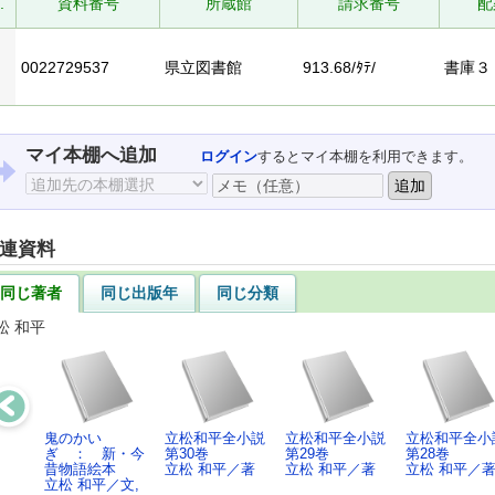
.
資料番号
所蔵館
請求番号
配
0022729537
県立図書館
913.68/ﾀﾃ/
書庫３
マイ本棚へ追加
ログイン
するとマイ本棚を利用できます。
連資料
同じ著者
同じ出版年
同じ分類
松 和平
鬼のかい
立松和平全小説
立松和平全小説
立松和平全小
ぎ ： 新・今
第30巻
第29巻
第28巻
昔物語絵本
立松 和平／著
立松 和平／著
立松 和平／
立松 和平／文,