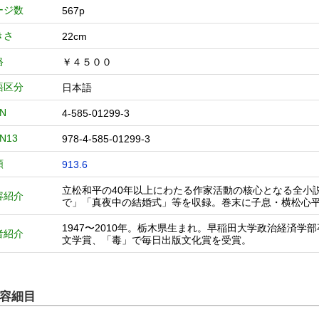
ージ数
567p
きさ
22cm
格
￥４５００
語区分
日本語
BN
4-585-01299-3
BN13
978-4-585-01299-3
類
913.6
立松和平の40年以上にわたる作家活動の核心となる全小
容紹介
で」「真夜中の結婚式」等を収録。巻末に子息・横松心
1947〜2010年。栃木県生まれ。早稲田大学政治経済
者紹介
文学賞、「毒」で毎日出版文化賞を受賞。
容細目