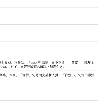
説を集成。別巻は、「白い河-風聞・田中正造」「良寛」「晩年ま
平のエッセイ、文芸評論家の解説・解題付き。
学部卒業。作家。「遠雷」で野間文芸新人賞、「卵洗い」で坪田譲治