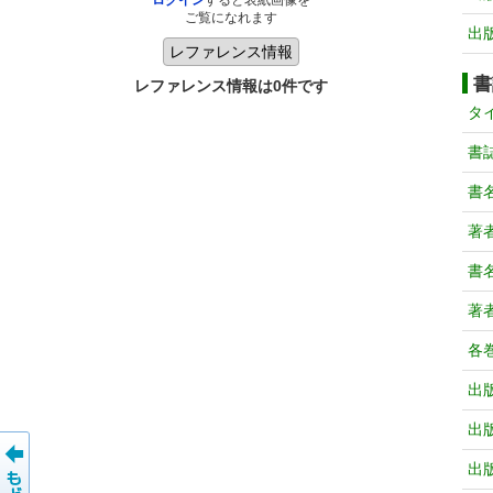
ログイン
すると表紙画像を
ご覧になれます
出
書
レファレンス情報は0件です
タ
書
書
著
書
著
各
出
出
出