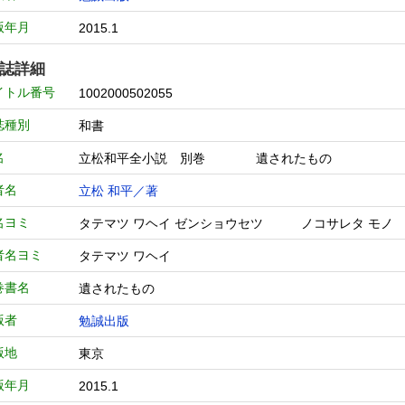
版年月
2015.1
誌詳細
イトル番号
1002000502055
誌種別
和書
名
立松和平全小説 別巻 遺されたもの
者名
立松 和平／著
名ヨミ
タテマツ ワヘイ ゼンショウセツ ノコサレタ モノ
者名ヨミ
タテマツ ワヘイ
巻書名
遺されたもの
版者
勉誠出版
版地
東京
版年月
2015.1