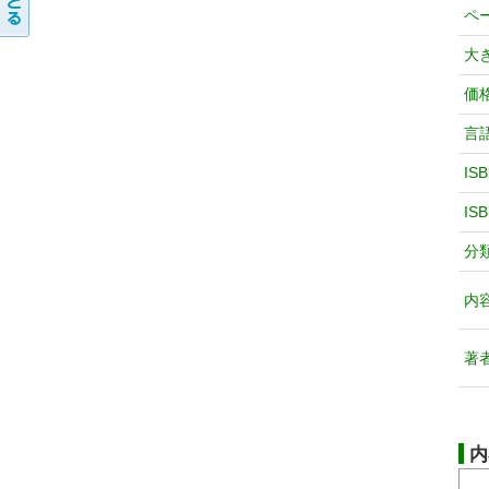
ペ
大
価
言
IS
IS
分
内
著
内