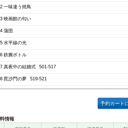
12 一味違う焼鳥
13 映画館の匂い
14 蒲団
15 水平線の光
16 鉄腕ボトル
17 真夜中の結婚式 501-517
18 毘沙門の夢 519-521
料情報