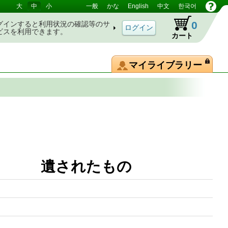
大
中
小
一般
かな
English
中文
한국어
0
グインすると利用状況の確認等のサ
ビスを利用できます。
カート
マイライブラリー
巻 遺されたもの