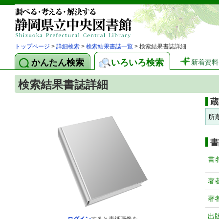
トップページ
>
詳細検索
>
検索結果書誌一覧
> 検索結果書誌詳細
かんたん検索
いろいろ検索
新着資料
検索結果書誌詳細
蔵
所
書
書
著
著
出