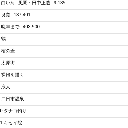
1 白い河 風聞・田中正造 9-135
2 良寛 137-401
3 晩年まで 403-500
4 鶴
5 棺の蓋
6 太原街
7 裸婦を描く
8 浪人
9 二日市温泉
10 タナゴ釣り
11 キセイ院