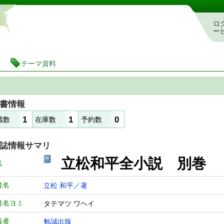
静岡県立図書館 蔵書検索・予約システム
ロ
ー
テーマ資料
書情報
1
1
0
蔵数
在庫数
予約数
誌情報サマリ
立松和平全小説 別
名
者名
立松 和平／著
者名ヨミ
タテマツ ワヘイ
版者
勉誠出版