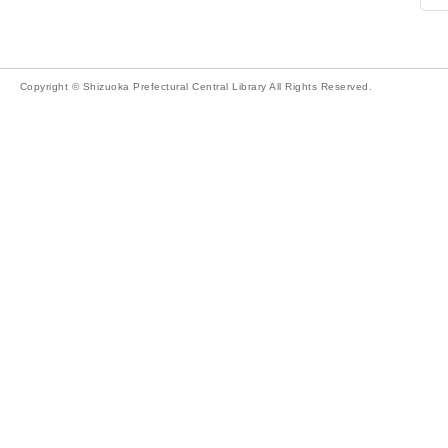
Copyright © Shizuoka Prefectural Central Library All Rights Reserved.