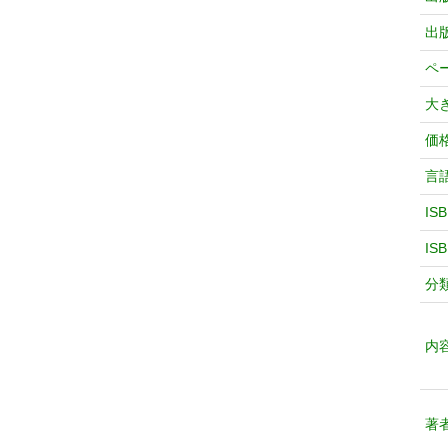
出
ペ
大
価
言
IS
IS
分
内
著