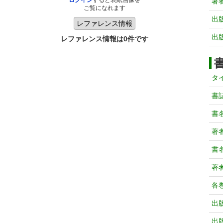
ログイン
すると表紙画像を
著
ご覧になれます
出
出
レファレンス情報は0件です
タ
書
書
著
書
著
各
出
出