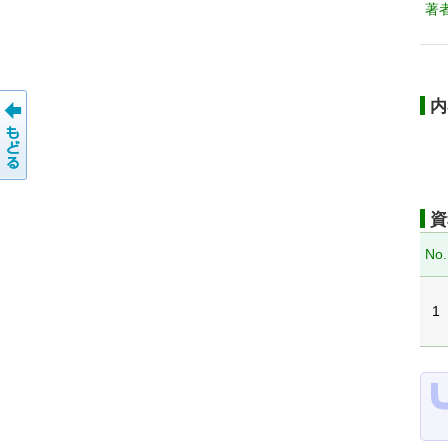
著
内
資
No.
1