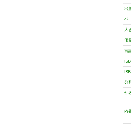
出
ペ
大
価
言
IS
IS
分
件
内