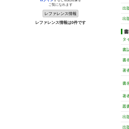
ログイン
すると表紙画像を
ご覧になれます
出
出
レファレンス情報は0件です
書
タ
書
書
著
書
著
叢
出
出