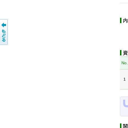
内
資
No.
1
関