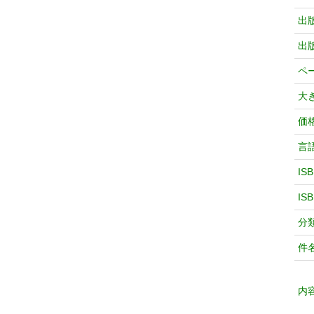
出
出
ペ
大
価
言
IS
IS
分
件
内