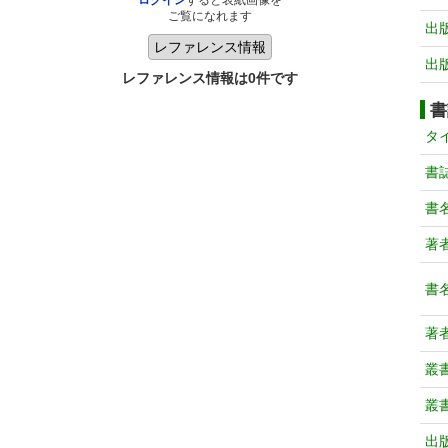
ログイン
すると表紙画像を
ご覧になれます
出
出
レファレンス情報は0件です
書
タ
書
書
著
書
著
叢
叢
出