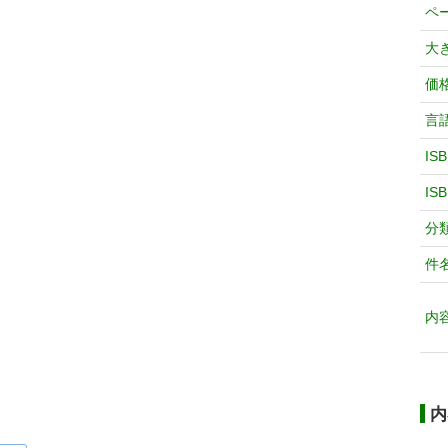
ペ
大
価
言
IS
IS
分
件
内
内