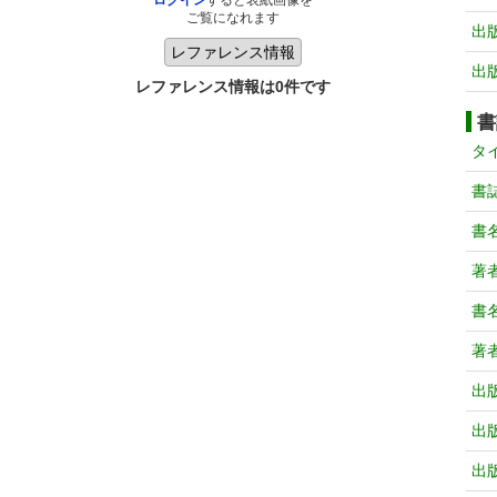
ログイン
すると表紙画像を
ご覧になれます
出
出
レファレンス情報は0件です
書
タ
書
書
著
書
著
出
出
出