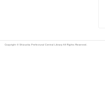
Copyright © Shizuoka Prefectural Central Library All Rights Reserved.