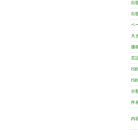
出
出
ペ
大
価
言
IS
IS
分
件
内