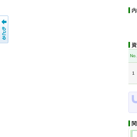
内
資
No.
1
関