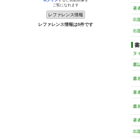
ログイン
すると表紙画像を
ご覧になれます
著
出
レファレンス情報は0件です
出
書
タ
書
書
著
書
著
出