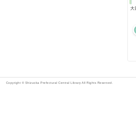
大
Copyright © Shizuoka Prefectural Central Library All Rights Reserved.