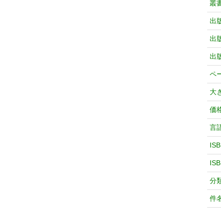
叢
出
出
出
ペ
大
価
言
IS
IS
分
件