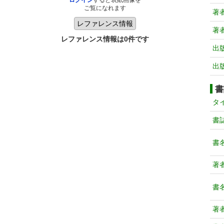
ログイン
すると表紙画像を
ご覧になれます
著
著
レファレンス情報は0件です
出
出
書
タ
書
書
著
書
著