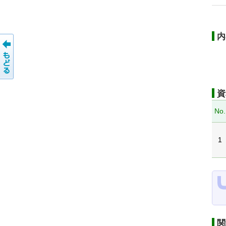
内
資
No.
1
関