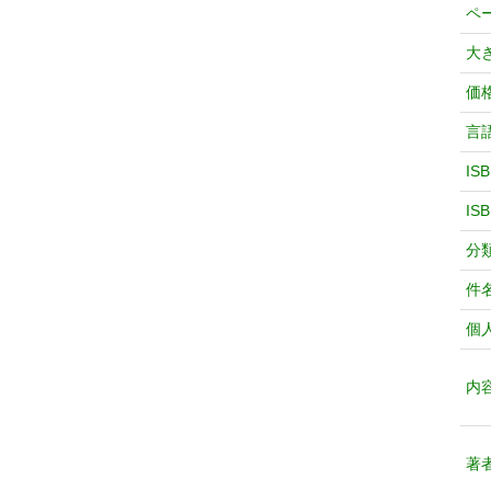
ペ
大
価
言
IS
IS
分
件
個
内
著