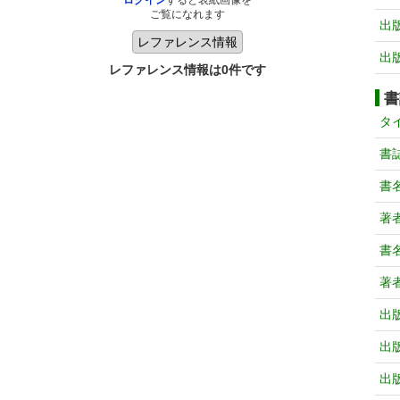
ログイン
すると表紙画像を
ご覧になれます
出
出
レファレンス情報は0件です
書
タ
書
書
著
書
著
出
出
出