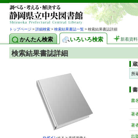
トップページ
>
詳細検索
>
検索結果書誌一覧
> 検索結果書誌詳細
かんたん検索
いろいろ検索
新着資料
検索結果書誌詳細
蔵
所
書
書
著
著
出