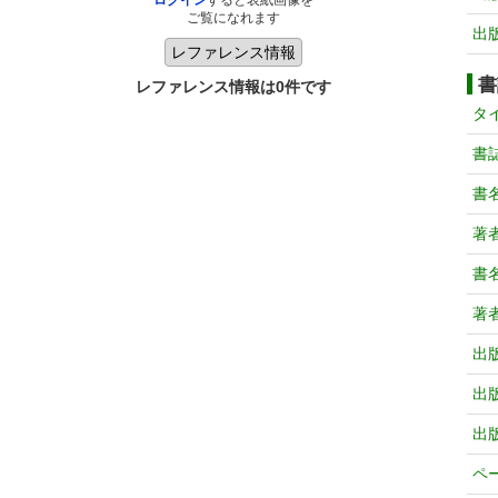
ログイン
すると表紙画像を
ご覧になれます
出
書
レファレンス情報は0件です
タ
書
書
著
書
著
出
出
出
ペ