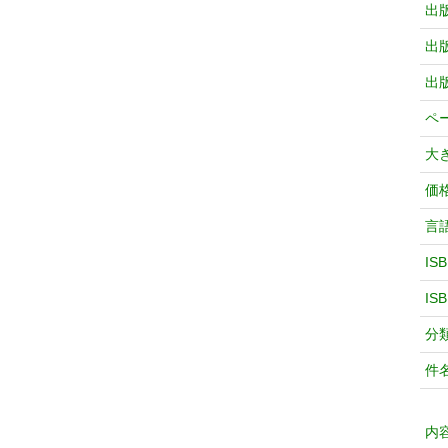
出
出
出
ペ
大
価
言
IS
IS
分
件
内