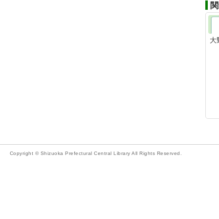
関
大
Copyright © Shizuoka Prefectural Central Library All Rights Reserved.