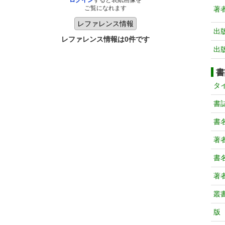
ログイン
すると表紙画像を
ご覧になれます
著
出
レファレンス情報は0件です
出
書
タ
書
書
著
書
著
叢
版