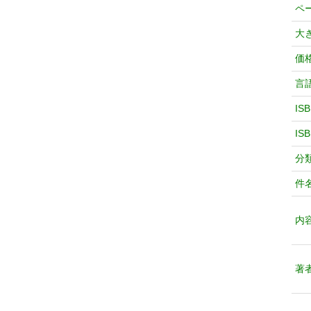
ペ
大
価
言
IS
IS
分
件
内
著