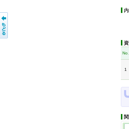
内
資
No.
1
関