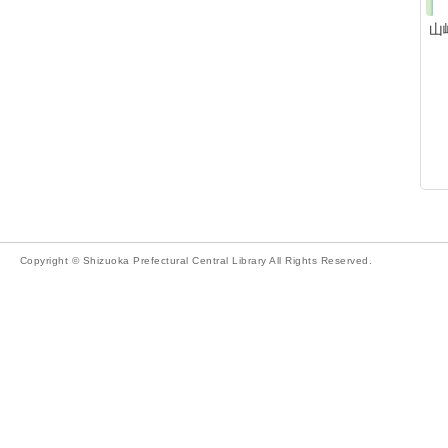
山
Copyright © Shizuoka Prefectural Central Library All Rights Reserved.