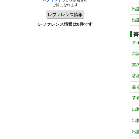
ログイン
すると表紙画像を
ご覧になれます
出
出
レファレンス情報は0件です
書
タ
書
書
著
書
著
出
出
出