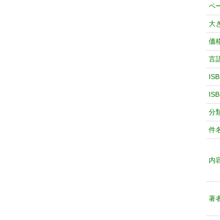
ペ
大
価
言
IS
IS
分
件
内
著