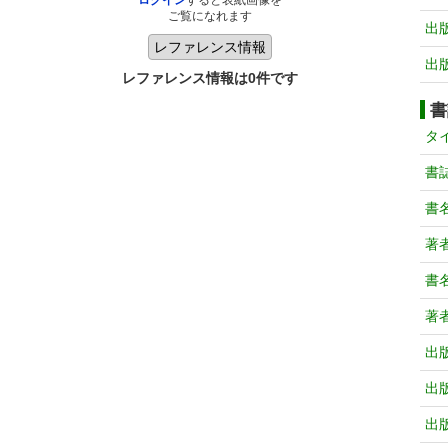
ログイン
すると表紙画像を
ご覧になれます
出
出
レファレンス情報は0件です
書
タ
書
書
著
書
著
出
出
出