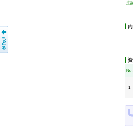
注
内
資
No.
1