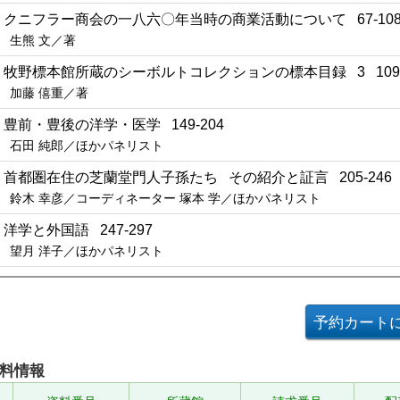
3 クニフラー商会の一八六〇年当時の商業活動について 67-10
生熊 文／著
4 牧野標本館所蔵のシーボルトコレクションの標本目録 3 109-
加藤 僖重／著
5 豊前・豊後の洋学・医学 149-204
石田 純郎／ほかパネリスト
6 首都圏在住の芝蘭堂門人子孫たち その紹介と証言 205-246
鈴木 幸彦／コーディネーター 塚本 学／ほかパネリスト
7 洋学と外国語 247-297
望月 洋子／ほかパネリスト
料情報