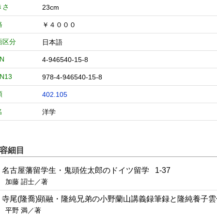
きさ
23cm
格
￥４０００
語区分
日本語
BN
4-946540-15-8
BN13
978-4-946540-15-8
類
402.105
名
洋学
容細目
1 名古屋藩留学生・鬼頭佐太郎のドイツ留学 1-37
加藤 詔士／著
2 寺尾(隆喬)顕融・隆純兄弟の小野蘭山講義録筆録と隆純養子雲仙
平野 満／著