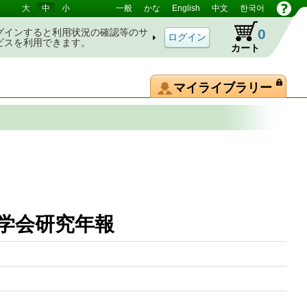
大
中
小
一般
かな
English
中文
한국어
0
グインすると利用状況の確認等のサ
ビスを利用できます。
カート
マイライブラリー
 洋学史学会研究年報