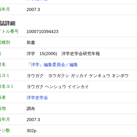
版年月
2007.3
誌詳細
イトル番号
1000710394423
誌種別
和書
名
洋学 15(2006) 洋学史学会研究年報
者名
『洋学』編集委員会／編集
名ヨミ
ヨウガク ヨウガクシ ガッカイ ケンキュウ ネンポ
者名ヨミ
ヨウガク ヘンシュウ イインカイ
版者
洋学史学会
版地
調布
版年月
2007.3
ージ数
302p