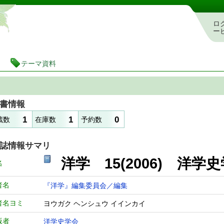
静岡県立図書館 蔵書検索・予約システム
ロ
ー
テーマ資料
書情報
1
1
0
蔵数
在庫数
予約数
誌情報サマリ
洋学 15(2006)
名
者名
『洋学』編集委員会／編集
者名ヨミ
ヨウガク ヘンシュウ イインカイ
版者
洋学史学会