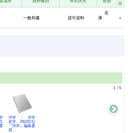
架場所
資料種別
帯出区分
状態
出
在
一般和書
貸可資料
庫
○
1
/
5
学
洋学 ： 洋学
洋学 ： 洋学
洋学 ： 洋学
洋学 ： 洋学
)
史学…28(2021)
史学…27(2020)
史学…26(2019)
史学…25(2018)
委
『洋学』編集委
『洋学』編集委
『洋学』編集委
『洋学』編集委
員…
員…
員…
員…