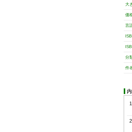
大
価
言
IS
IS
分
件
内