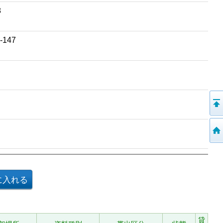
8
147
貸