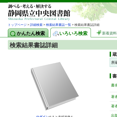
トップページ
>
詳細検索
>
検索結果書誌一覧
> 検索結果書誌詳細
かんたん検索
いろいろ検索
新着資料
検索結果書誌詳細
蔵
所
書
書
著
著
出