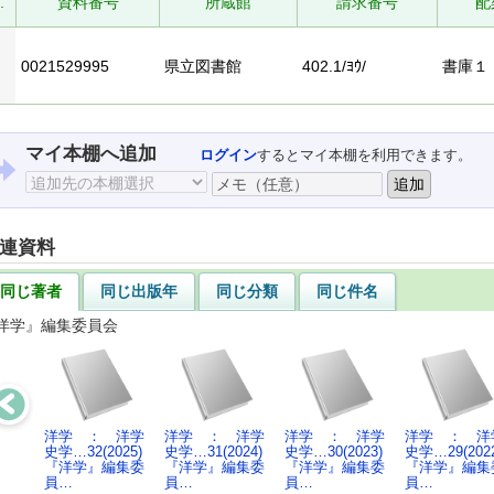
.
資料番号
所蔵館
請求番号
配
0021529995
県立図書館
402.1/ﾖｳ/
書庫１
マイ本棚へ追加
ログイン
するとマイ本棚を利用できます。
連資料
同じ著者
同じ出版年
同じ分類
同じ件名
洋学』編集委員会
洋学 ： 洋学
洋学 ： 洋学
洋学 ： 洋学
洋学 ： 洋
史学…32(2025)
史学…31(2024)
史学…30(2023)
史学…29(2022
『洋学』編集委
『洋学』編集委
『洋学』編集委
『洋学』編集
員…
員…
員…
員…