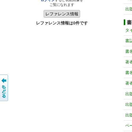
ログイン
すると表紙画像を
ご覧になれます
出
書
レファレンス情報は0件です
タ
書
書
著
書
著
出
出
出
ペ