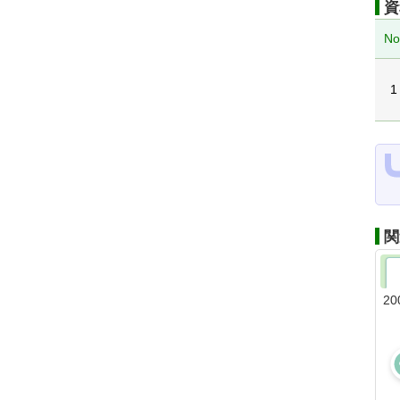
資
No
1
関
20