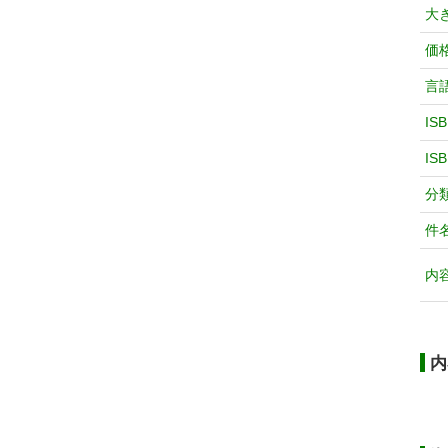
大
価
言
IS
IS
分
件
内
内