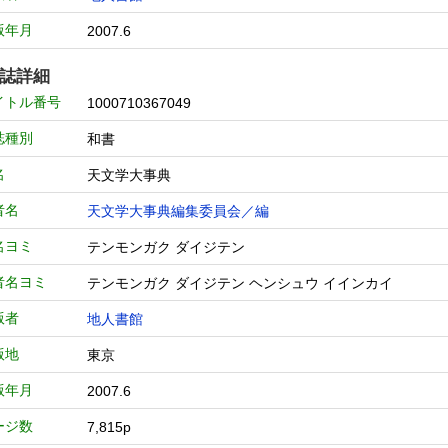
版年月
2007.6
誌詳細
イトル番号
1000710367049
誌種別
和書
名
天文学大事典
者名
天文学大事典編集委員会／編
名ヨミ
テンモンガク ダイジテン
者名ヨミ
テンモンガク ダイジテン ヘンシュウ イインカイ
版者
地人書館
版地
東京
版年月
2007.6
ージ数
7,815p