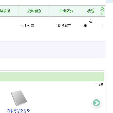
貸
架場所
資料種別
帯出区分
状態
出
在
一般和書
貸禁資料
庫
×
1
/
5
おむすびさんち
ちいさなねこ
もくもくやかん
しょうぼうじど