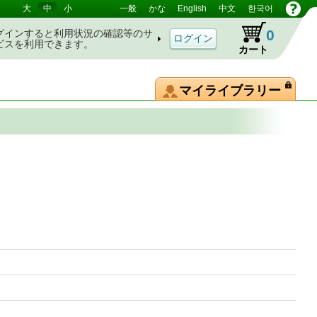
大
中
小
一般
かな
English
中文
한국어
0
グインすると利用状況の確認等のサ
ビスを利用できます。
カート
マイライブラリー
典