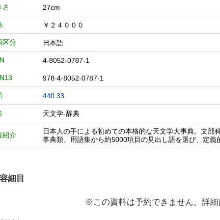
きさ
27cm
格
￥２４０００
語区分
日本語
BN
4-8052-0787-1
BN13
978-4-8052-0787-1
類
440.33
名
天文学-辞典
日本人の手による初めての本格的な天文学大事典。文部科
容紹介
事典類、用語集から約5000項目の見出し語を選び、定
容細目
※この資料は予約できません。詳細