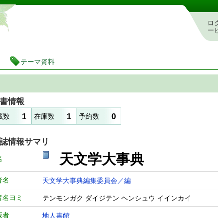
静岡県立図書館 蔵書検索・予約システム
ロ
ー
テーマ資料
書情報
1
1
0
蔵数
在庫数
予約数
誌情報サマリ
天文学大事
名
者名
天文学大事典編集委員会／編
者名ヨミ
テンモンガク ダイジテン ヘンシュウ イインカイ
版者
地人書館