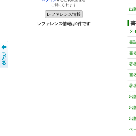
ログイン
すると表紙画像を
ご覧になれます
出
書
レファレンス情報は0件です
タ
書
書
著
書
著
出
出
出
ペ