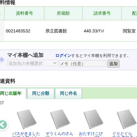
料情報
.
資料番号
所蔵館
請求番号
配
0021483532
県立図書館
440.33/ﾃﾝ/
閲覧室
マイ本棚へ追加
ログイン
するとマイ本棚を利用できます。
連資料
同じ出版年
同じ分類
同じ件名
07
バスがきました
ぞうくんのさん
おたすけこび
ぐりとぐら