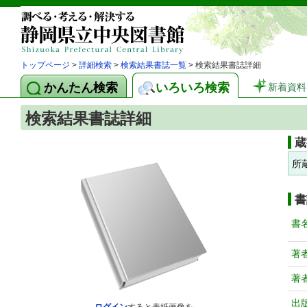
トップページ
>
詳細検索
>
検索結果書誌一覧
> 検索結果書誌詳細
かんたん検索
いろいろ検索
新着資料
検索結果書誌詳細
蔵
所
書
書
著
著
出