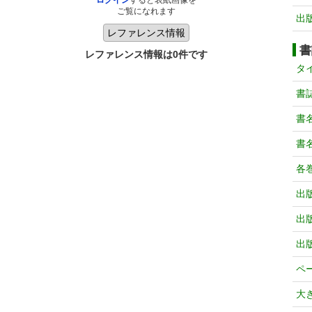
ログイン
すると表紙画像を
ご覧になれます
出
書
レファレンス情報は0件です
タ
書
書
書
各
出
出
出
ペ
大