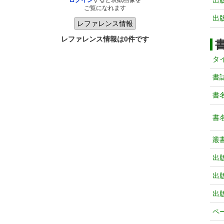
出
ログイン
すると表紙画像を
ご覧になれます
出
レファレンス情報は0件です
タ
書
書
書
叢
出
出
出
ペ