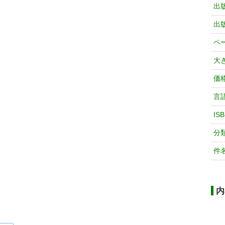
出
出
ペ
大
価
言
IS
分
件
内