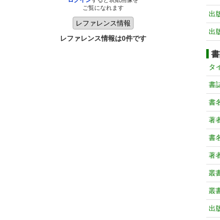
ログイン
すると表紙画像を
ご覧になれます
出
出
レファレンス情報は0件です
書
タ
書
書
著
書
著
叢
叢
出